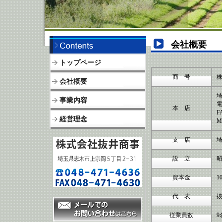
会社概要
トップページ
商 号
会社概要
事業内容
本 店
経営理念
M
支 店
設 立
資本金
1
代 表
従業員数
9